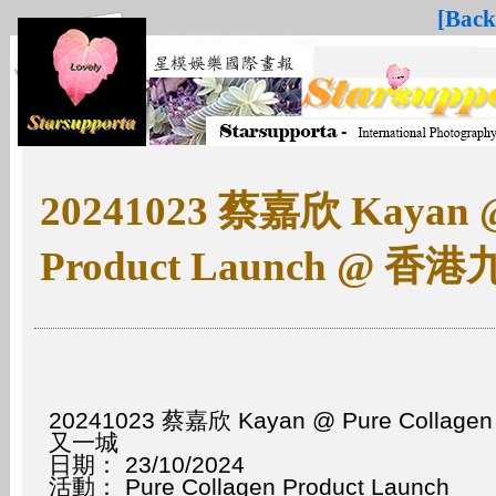
[Back
20241023 蔡嘉欣 Kayan @ 
Product Launch @
20241023 蔡嘉欣 Kayan @ Pure Collage
又一城
日期： 23/10/2024
活動： Pure Collagen Product Launch