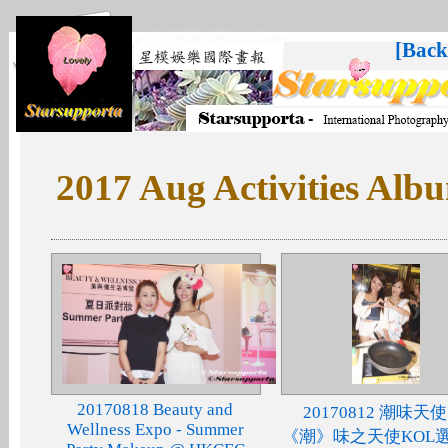
[Back
2017 Aug Activities Alb
20170818 Beauty and
20170812 潮味天使
Wellness Expo - Summer
《潮》味之天使KOL選