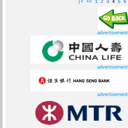
|<
<<
1
2
3
4
5
6
advertisement
advertisement
advertisement